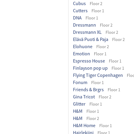
Cubus
Floor 2
Cutters
Floor 1
DNA
Floor 1
Dressmann
Floor 2
Dressmann XL
Floor 2
Elävä Puoti & Paja
Floor 2
Elohuone
Floor 2
Emotion
Floor 1
Espresso House
Floor 1
Finlayson pop up
Floor 1
Flying Tiger Copenhagen
Floo
Fonum
Floor 1
Friends & Brgrs
Floor 1
Gina Tricot
Floor 2
Glitter
Floor 1
H&M
Floor 1
H&M
Floor 2
H&M Home
Floor 1
Hairlekiini
Floor 1