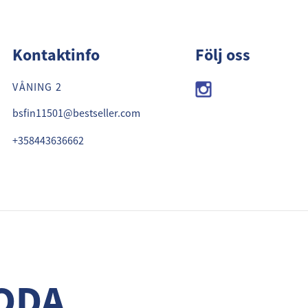
 MODA
Kontaktinfo
Följ oss
VÅNING 2
bsfin11501@bestseller.com
+358443636662
ODA