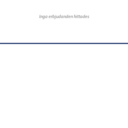
Inga erbjudanden hittades
oor 1
Floor 1
RAJALLA KAUPPAKESKUS