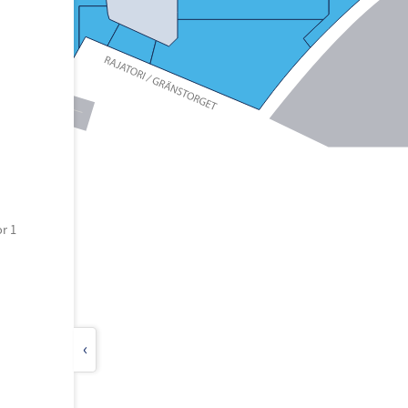
r 1
‹