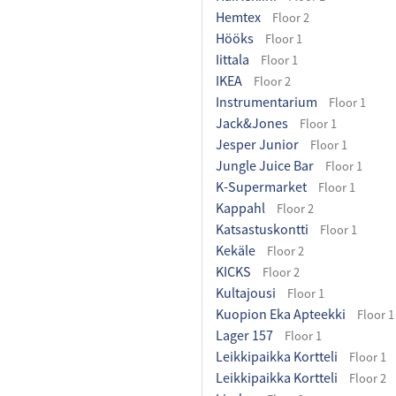
Hemtex
Floor 2
Hööks
Floor 1
Iittala
Floor 1
IKEA
Floor 2
Instrumentarium
Floor 1
Jack&Jones
Floor 1
Jesper Junior
Floor 1
Jungle Juice Bar
Floor 1
K-Supermarket
Floor 1
Kappahl
Floor 2
Katsastuskontti
Floor 1
Kekäle
Floor 2
KICKS
Floor 2
Kultajousi
Floor 1
Kuopion Eka Apteekki
Floor 1
Lager 157
Floor 1
Leikkipaikka Kortteli
Floor 1
Leikkipaikka Kortteli
Floor 2