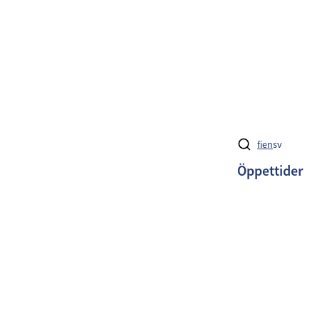
fi
en
sv
Öppettider