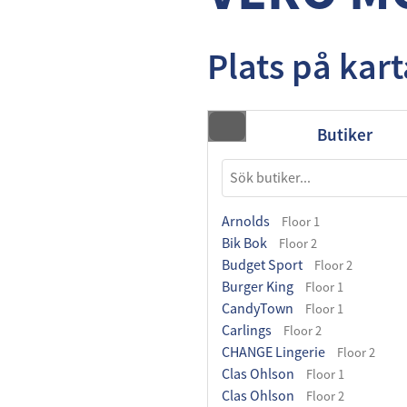
Plats på kar
Butiker
Arnolds
Floor 1
Bik Bok
Floor 2
Budget Sport
Floor 2
Burger King
Floor 1
CandyTown
Floor 1
Carlings
Floor 2
CHANGE Lingerie
Floor 2
Clas Ohlson
Floor 1
Clas Ohlson
Floor 2