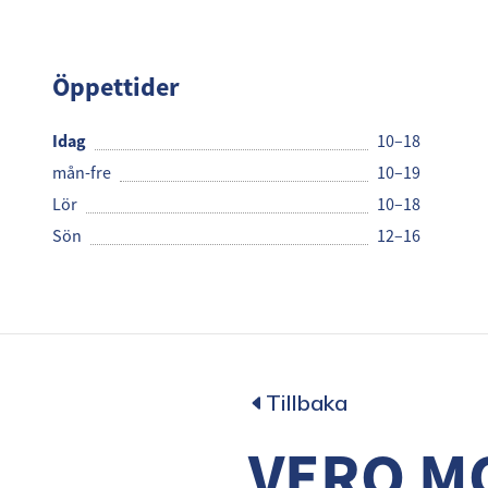
VERO
Öppettider
Idag
10–18
mån-fre
10–19
Lör
10–18
Sön
12–16
Tillbaka
VERO M