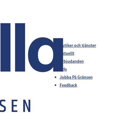
Butiker och tjänster
Aktuellt
Erbjudanden
Info
Jobba På Gränsen
Feedback