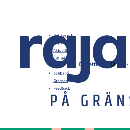
Butiker och
tjänster
Aktuellt
Erbjudanden
Öppettider
fi
en
sv
Info
Jobba På
Gränsen
Feedback