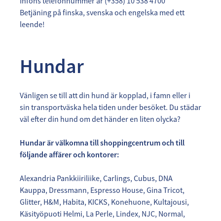
Infons telefonnummer är (+358) 10 538 4700
​​​​​​​Betjäning på finska, svenska och engelska med ett
leende!
Hundar
Vänligen se till att din hund är kopplad, i famn eller i
sin transportväska hela tiden under besöket. Du städar
väl efter din hund om det händer en liten olycka?​​​​
Hundar är välkomna till shoppingcentrum och till
följande affärer och kontorer:
Alexandria Pankkiiriliike, Carlings, Cubus, DNA
Kauppa, Dressmann, Espresso House, Gina Tricot,
Glitter, H&M, Habita, KICKS, Konehuone, Kultajousi,
Käsityöpuoti Helmi, La Perle, Lindex, NJC, Normal,