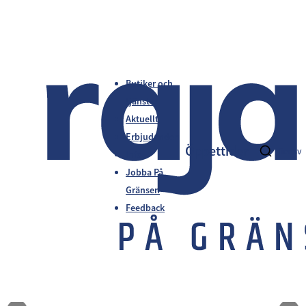
Butiker och
tjänster
Aktuellt
Erbjudanden
Öppettider
fi
en
sv
Info
Jobba På
Gränsen
Feedback