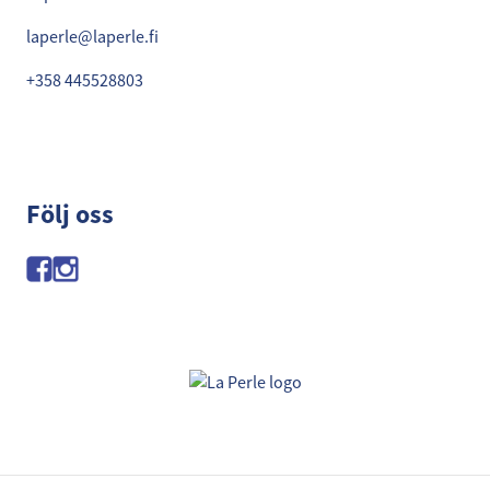
laperle@laperle.fi
+358 445528803
Följ oss