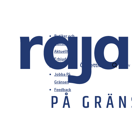
Butiker och
tjänster
Aktuellt
Erbjudanden
Öppettider
fi
en
sv
Info
Jobba På
Gränsen
Feedback