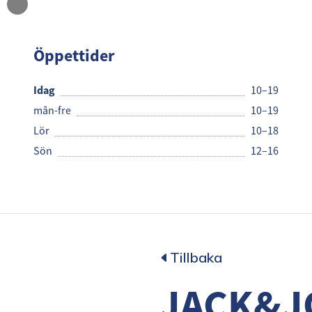
JACK&
Öppettider
Idag
10–19
mån-fre
10–19
Lör
10–18
Sön
12–16
Tillbaka
JACK&J