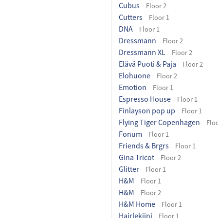
Cubus
Floor 2
Cutters
Floor 1
DNA
Floor 1
Dressmann
Floor 2
Dressmann XL
Floor 2
Elävä Puoti & Paja
Floor 2
Elohuone
Floor 2
Emotion
Floor 1
Espresso House
Floor 1
Finlayson pop up
Floor 1
Flying Tiger Copenhagen
Floo
Fonum
Floor 1
Friends & Brgrs
Floor 1
Gina Tricot
Floor 2
Glitter
Floor 1
H&M
Floor 1
H&M
Floor 2
H&M Home
Floor 1
Hairlekiini
Floor 1