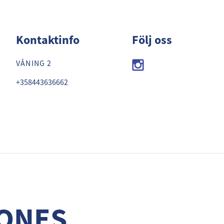
JONES
Kontaktinfo
Följ oss
VÅNING 2
+358443636662
ONES