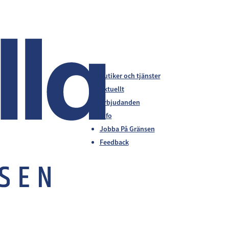
Butiker och tjänster
Aktuellt
Erbjudanden
Info
Jobba På Gränsen
Feedback