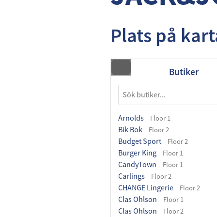
Plats på kar
Butiker
Arnolds
Floor 1
Bik Bok
Floor 2
Budget Sport
Floor 2
Burger King
Floor 1
CandyTown
Floor 1
Carlings
Floor 2
CHANGE Lingerie
Floor 2
Clas Ohlson
Floor 1
Clas Ohlson
Floor 2