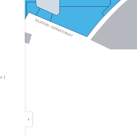
r 1
‹