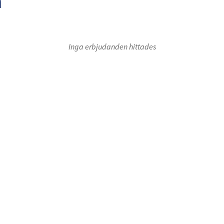
n
Inga erbjudanden hittades
oor 1
Floor 1