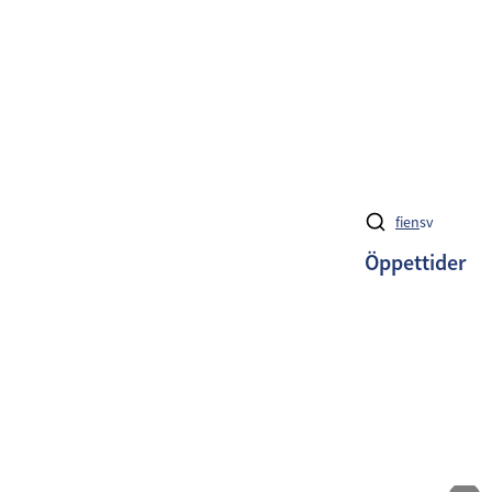
fi
en
sv
Öppettider