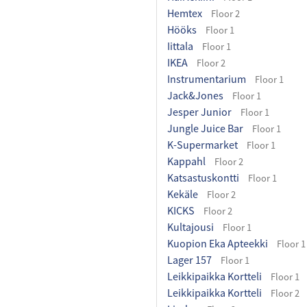
Hemtex
Floor 2
Hööks
Floor 1
Iittala
Floor 1
IKEA
Floor 2
Instrumentarium
Floor 1
Jack&Jones
Floor 1
Jesper Junior
Floor 1
Jungle Juice Bar
Floor 1
K-Supermarket
Floor 1
Kappahl
Floor 2
Katsastuskontti
Floor 1
Kekäle
Floor 2
KICKS
Floor 2
Kultajousi
Floor 1
Kuopion Eka Apteekki
Floor 1
Lager 157
Floor 1
Leikkipaikka Kortteli
Floor 1
Leikkipaikka Kortteli
Floor 2