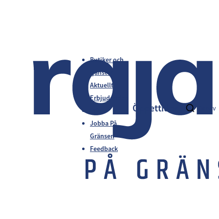
Butiker och
tjänster
Aktuellt
Erbjudanden
Öppettider
fi
en
sv
Info
Jobba På
Gränsen
Feedback