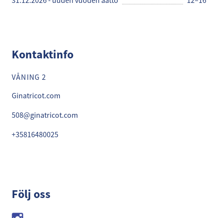
31.12.2026 - uuden vuoden aatto
12–16
Kontaktinfo
VÅNING 2
Ginatricot.com
508@ginatricot.com
+35816480025
Följ oss