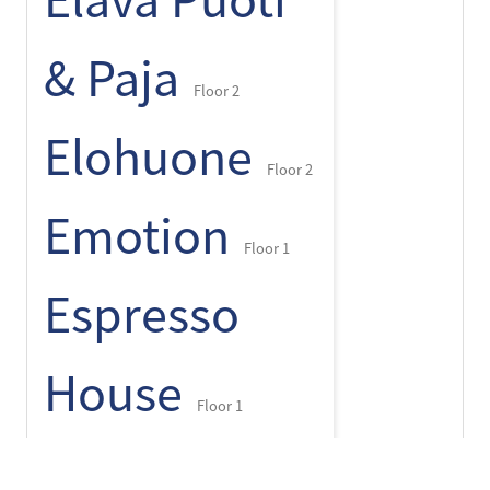
Elävä Puoti
& Paja
Floor 2
Elohuone
Floor 2
Emotion
Floor 1
Espresso
House
Floor 1
Finlayson