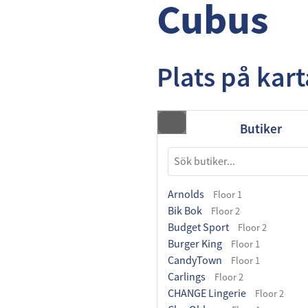
Cubus
Plats på kar
Butiker
Arnolds
Floor 1
Bik Bok
Floor 2
Budget Sport
Floor 2
Burger King
Floor 1
CandyTown
Floor 1
Carlings
Floor 2
CHANGE Lingerie
Floor 2