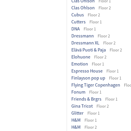
Clas Ohlson
Floor 1
Clas Ohlson
Floor 2
Cubus
Floor 2
Cutters
Floor 1
DNA
Floor 1
Dressmann
Floor 2
Dressmann XL
Floor 2
Elävä Puoti & Paja
Floor 2
Elohuone
Floor 2
Emotion
Floor 1
Espresso House
Floor 1
Finlayson pop up
Floor 1
Flying Tiger Copenhagen
Floo
Fonum
Floor 1
Friends & Brgrs
Floor 1
Gina Tricot
Floor 2
Glitter
Floor 1
H&M
Floor 1
H&M
Floor 2