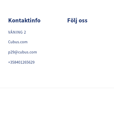
Kontaktinfo
Följ oss
VÅNING 2
Cubus.com
p29@cubus.com
+358401265629