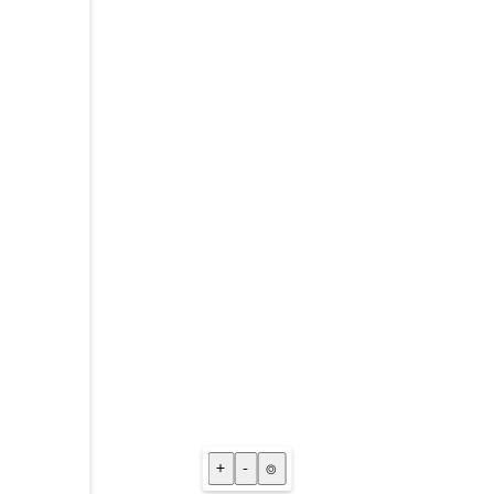
+
-
⌾