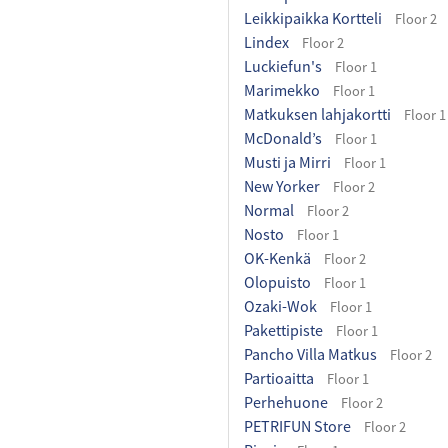
Leikkipaikka Kortteli
Floor 2
Lindex
Floor 2
Luckiefun's
Floor 1
Marimekko
Floor 1
Matkuksen lahjakortti
Floor 1
McDonald’s
Floor 1
Musti ja Mirri
Floor 1
New Yorker
Floor 2
Normal
Floor 2
Nosto
Floor 1
OK-Kenkä
Floor 2
Olopuisto
Floor 1
Ozaki-Wok
Floor 1
Pakettipiste
Floor 1
Pancho Villa Matkus
Floor 2
Partioaitta
Floor 1
Perhehuone
Floor 2
PETRIFUN Store
Floor 2