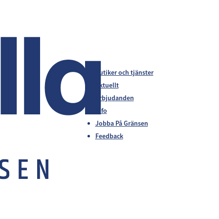
Butiker och tjänster
Aktuellt
Erbjudanden
Info
Jobba På Gränsen
Feedback