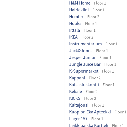
H&M Home
Floor 1
Hairlekiini
Floor 1
Hemtex
Floor 2
Hööks
Floor 1
Iittala
Floor 1
IKEA
Floor 2
Instrumentarium
Floor 1
Jack&Jones
Floor 1
Jesper Junior
Floor 1
Jungle Juice Bar
Floor 1
K-Supermarket
Floor 1
Kappahl
Floor 2
Katsastuskontti
Floor 1
Kekäle
Floor 2
KICKS
Floor 2
Kultajousi
Floor 1
Kuopion Eka Apteekki
Floor 1
Lager 157
Floor 1
Leikkipaikka Kortteli
Floor 1