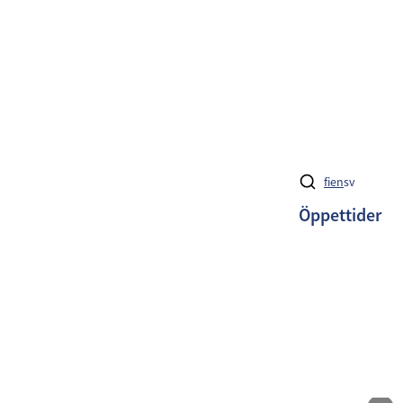
fi
en
sv
Öppettider