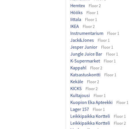
Hemtex
Floor 2
Hööks
Floor 1
Iittala
Floor 1
IKEA
Floor 2
Instrumentarium
Floor 1
Jack&Jones
Floor 1
Jesper Junior
Floor 1
Jungle Juice Bar
Floor 1
K-Supermarket
Floor 1
Kappahl
Floor 2
Katsastuskontti
Floor 1
Kekäle
Floor 2
KICKS
Floor 2
Kultajousi
Floor 1
Kuopion Eka Apteekki
Floor 1
Lager 157
Floor 1
Leikkipaikka Kortteli
Floor 1
Leikkipaikka Kortteli
Floor 2