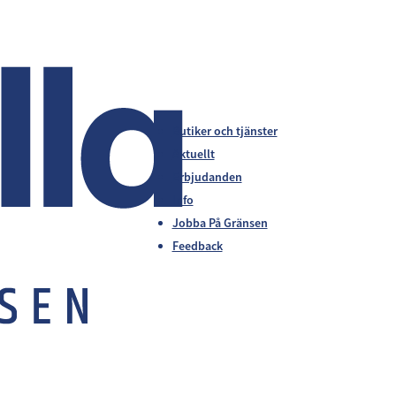
Butiker och tjänster
Aktuellt
Erbjudanden
Info
Jobba På Gränsen
Feedback