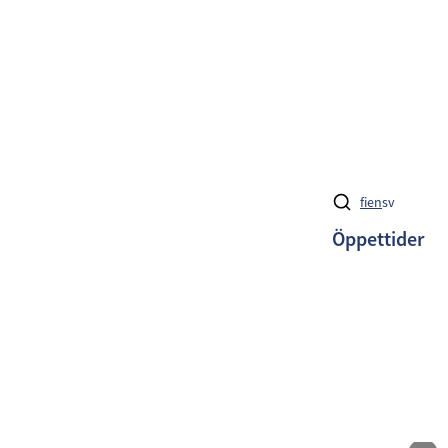
fi
en
sv
Öppettider