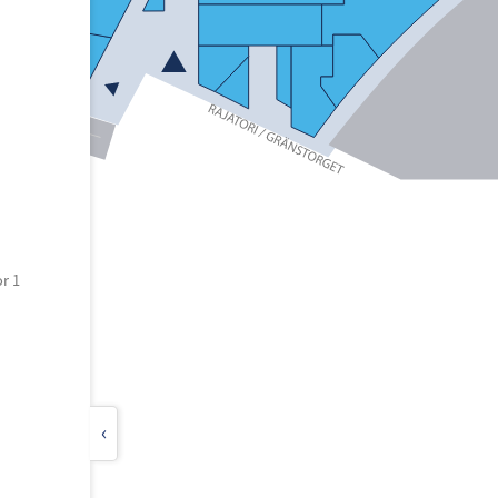
r 1
‹