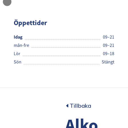
Alko
Öppettider
Idag
09–21
mån-fre
09–21
Lör
09–18
Sön
Stängt
Tillbaka
Alko