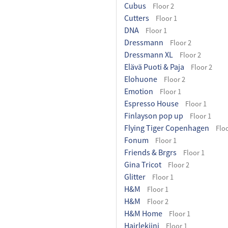
Cubus
Floor 2
Cutters
Floor 1
DNA
Floor 1
Dressmann
Floor 2
Dressmann XL
Floor 2
Elävä Puoti & Paja
Floor 2
Elohuone
Floor 2
Emotion
Floor 1
Espresso House
Floor 1
Finlayson pop up
Floor 1
Flying Tiger Copenhagen
Floo
Fonum
Floor 1
Friends & Brgrs
Floor 1
Gina Tricot
Floor 2
Glitter
Floor 1
H&M
Floor 1
H&M
Floor 2
H&M Home
Floor 1
Hairlekiini
Floor 1