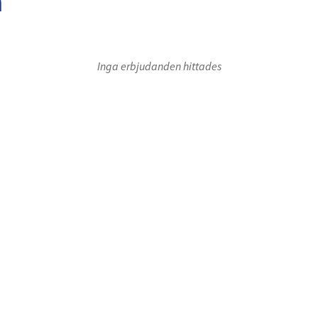
n
Inga erbjudanden hittades
oor 1
Floor 1