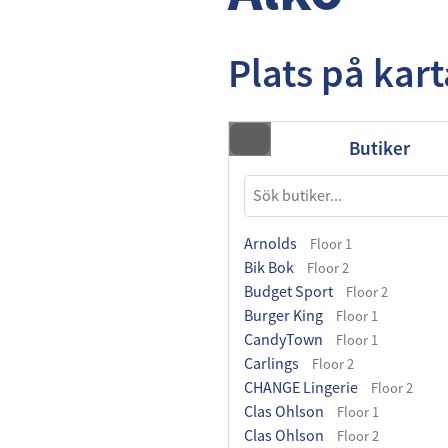
Plats på kar
Butiker
Arnolds
Floor 1
Bik Bok
Floor 2
Budget Sport
Floor 2
Burger King
Floor 1
CandyTown
Floor 1
Carlings
Floor 2
CHANGE Lingerie
Floor 2
Clas Ohlson
Floor 1
Clas Ohlson
Floor 2