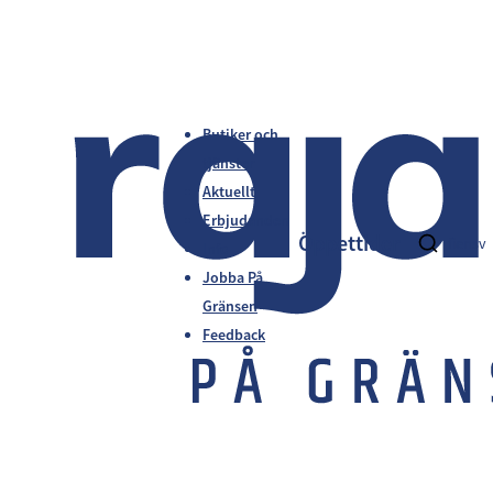
Butiker och
tjänster
Aktuellt
Erbjudanden
Öppettider
fi
en
sv
Info
Jobba På
Gränsen
Feedback