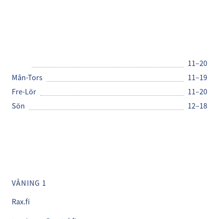
Rax Pizzabuffet
Öppettider
Idag
11–20
Mån-Tors
11–19
Fre-Lör
11–20
Sön
12–18
Kontaktinfo
VÅNING 1
Rax.fi