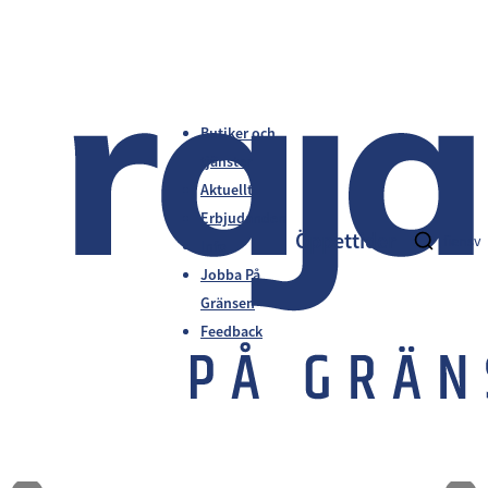
Butiker och
tjänster
Aktuellt
Erbjudanden
Öppettider
fi
en
sv
Info
Jobba På
Gränsen
Feedback