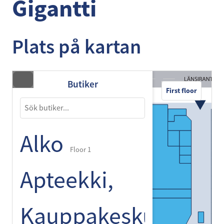
Gigantti
Plats på kartan
Butiker
First floor
Alko
Floor 1
Apteekki,
Kauppakeskus