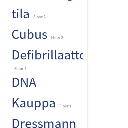
tila
Floor 2
Cubus
Floor 2
Defibrillaattori
Floor 1
DNA
Kauppa
Floor 1
Dressmann