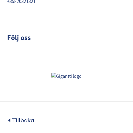
+35820321321
Följ oss
Tillbaka