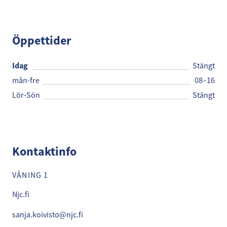
NJC
Öppettider
Idag
Stängt
mån-fre
08–16
Lör-Sön
Stängt
Kontaktinfo
VÅNING 1
Njc.fi
sanja.koivisto@njc.fi