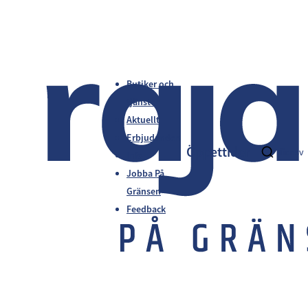
Butiker och
tjänster
Aktuellt
Erbjudanden
Öppettider
fi
en
sv
Info
Jobba På
Gränsen
Feedback