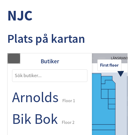
NJC
Plats på kartan
Butiker
First floor
Arnolds
Floor 1
Bik Bok
Floor 2