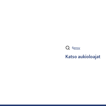
fi
en
sv
Katso aukioloajat