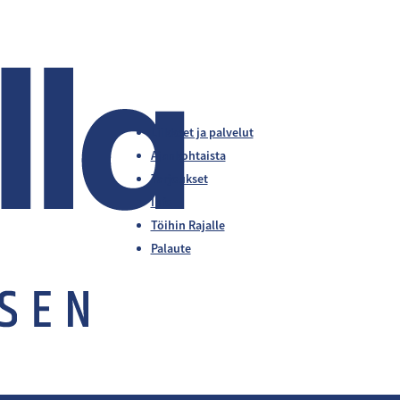
Liikkeet ja palvelut
Ajankohtaista
Tarjoukset
Info
Töihin Rajalle
Palaute