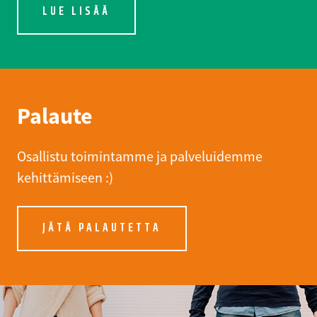
LUE LISÄÄ
Palaute
Osallistu toimintamme ja palveluidemme
kehittämiseen :)
JÄTÄ PALAUTETTA