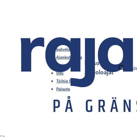
Liikkeet ja
palvelut
Ajankohtaista
Katso
Tarjoukset
fi
en
s
aukioloajat
Info
Töihin Rajalle
Palaute