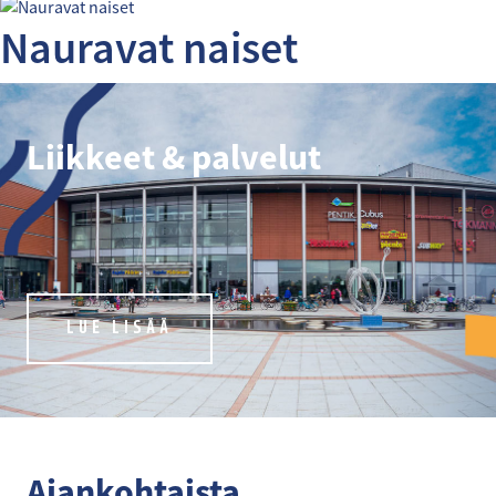
Nauravat naiset
Liikkeet & palvelut
LUE LISÄÄ
Ajankohtaista