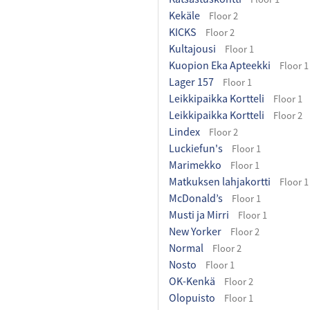
Kekäle
Floor 2
KICKS
Floor 2
Kultajousi
Floor 1
Kuopion Eka Apteekki
Floor 1
Lager 157
Floor 1
Leikkipaikka Kortteli
Floor 1
Leikkipaikka Kortteli
Floor 2
Lindex
Floor 2
Luckiefun's
Floor 1
Marimekko
Floor 1
Matkuksen lahjakortti
Floor 1
McDonald’s
Floor 1
Musti ja Mirri
Floor 1
New Yorker
Floor 2
Normal
Floor 2
Nosto
Floor 1
OK-Kenkä
Floor 2
Olopuisto
Floor 1