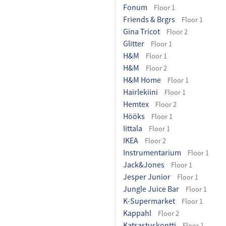
Fonum
Floor 1
Friends & Brgrs
Floor 1
Gina Tricot
Floor 2
Glitter
Floor 1
H&M
Floor 1
H&M
Floor 2
H&M Home
Floor 1
Hairlekiini
Floor 1
Hemtex
Floor 2
Hööks
Floor 1
Iittala
Floor 1
IKEA
Floor 2
Instrumentarium
Floor 1
Jack&Jones
Floor 1
Jesper Junior
Floor 1
Jungle Juice Bar
Floor 1
K-Supermarket
Floor 1
Kappahl
Floor 2
Katsastuskontti
Floor 1