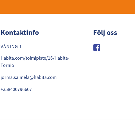
Kontaktinfo
Följ oss
VÅNING 1
Habita.com/toimipiste/16/Habita-
Tornio
jorma.salmela@habita.com
+358400796607