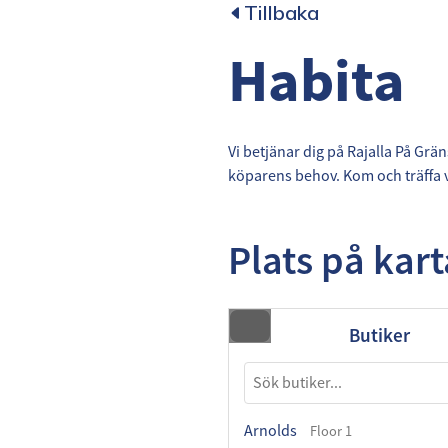
Tillbaka
Habita
Vi betjänar dig på Rajalla På Grä
köparens behov. Kom och träffa v
Plats på kar
Butiker
Arnolds
Floor 1