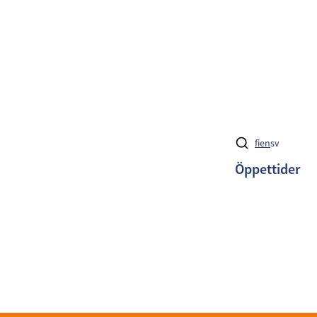
fi
en
sv
Öppettider