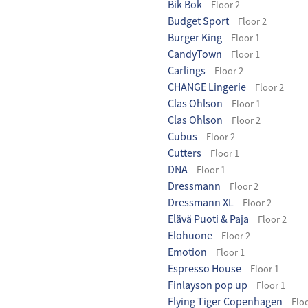
Bik Bok
Floor 2
Budget Sport
Floor 2
Burger King
Floor 1
CandyTown
Floor 1
Carlings
Floor 2
CHANGE Lingerie
Floor 2
Clas Ohlson
Floor 1
Clas Ohlson
Floor 2
Cubus
Floor 2
Cutters
Floor 1
DNA
Floor 1
Dressmann
Floor 2
Dressmann XL
Floor 2
Elävä Puoti & Paja
Floor 2
Elohuone
Floor 2
Emotion
Floor 1
Espresso House
Floor 1
Finlayson pop up
Floor 1
Flying Tiger Copenhagen
Floo