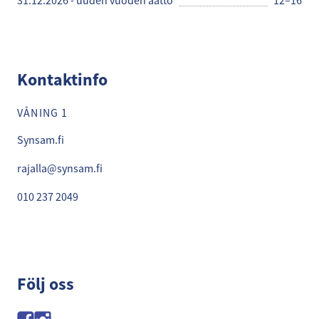
31.12.2026 - uuden vuoden aatto
12–16
Kontaktinfo
VÅNING 1
Synsam.fi
rajalla@synsam.fi
010 237 2049
Följ oss