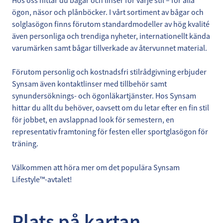
Hos oss hittar du bågar och linser för varje stil – för alla
ögon, näsor och plånböcker. I vårt sortiment av bågar och
solglasögon finns förutom standardmodeller av hög kvalité
även personliga och trendiga nyheter, internationellt kända
varumärken samt bågar tillverkade av återvunnet material.
Förutom personlig och kostnadsfri stilrådgivning erbjuder
Synsam även kontaktlinser med tillbehör samt
synundersöknings- och ögonläkartjänster. Hos Synsam
hittar du allt du behöver, oavsett om du letar efter en fin stil
för jobbet, en avslappnad look för semestern, en
representativ framtoning för festen eller sportglasögon för
träning.
Välkommen att höra mer om det populära Synsam
Lifestyle™-avtalet!
Plats på kartan