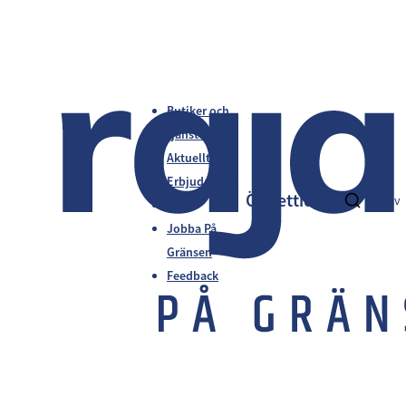
Butiker och
tjänster
Aktuellt
Erbjudanden
Öppettider
fi
en
sv
Info
Jobba På
Gränsen
Feedback