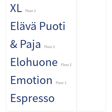
XL
Floor 2
Elävä Puoti
& Paja
Floor 2
Elohuone
Floor 2
Emotion
Floor 1
Espresso
+
-
⌾