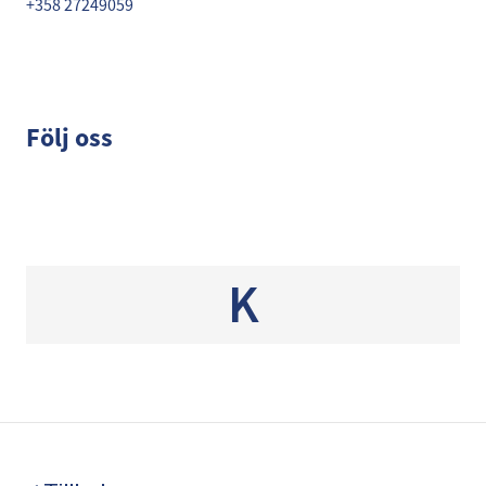
+358 27249059
Följ oss
K