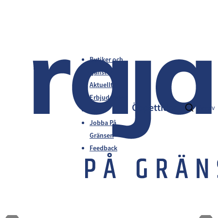
Butiker och
tjänster
Aktuellt
Erbjudanden
Öppettider
fi
en
sv
Info
Jobba På
Gränsen
Feedback