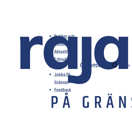
Butiker och
tjänster
Aktuellt
Erbjudanden
Öppettider
fi
en
sv
Info
Jobba På
Gränsen
Feedback