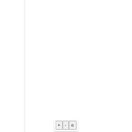
+
-
⌾