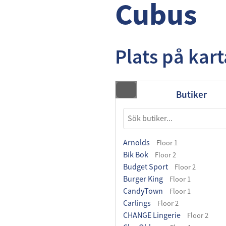
Cubus
Plats på kar
Butiker
Arnolds
Floor 1
Bik Bok
Floor 2
Budget Sport
Floor 2
Burger King
Floor 1
CandyTown
Floor 1
Carlings
Floor 2
CHANGE Lingerie
Floor 2