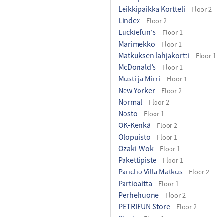
Leikkipaikka Kortteli
Floor 2
Lindex
Floor 2
Luckiefun's
Floor 1
Marimekko
Floor 1
Matkuksen lahjakortti
Floor 1
McDonald’s
Floor 1
Musti ja Mirri
Floor 1
New Yorker
Floor 2
Normal
Floor 2
Nosto
Floor 1
OK-Kenkä
Floor 2
Olopuisto
Floor 1
Ozaki-Wok
Floor 1
Pakettipiste
Floor 1
Pancho Villa Matkus
Floor 2
Partioaitta
Floor 1
Perhehuone
Floor 2
PETRIFUN Store
Floor 2