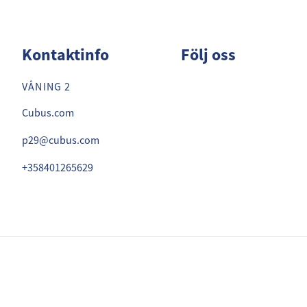
Kontaktinfo
Följ oss
VÅNING 2
Cubus.com
p29@cubus.com
+358401265629