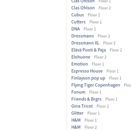
Clas Ohlson
Floor 1
Clas Ohlson
Floor 2
Cubus
Floor 2
Cutters
Floor 1
DNA
Floor 1
Dressmann
Floor 2
Dressmann XL
Floor 2
Elävä Puoti & Paja
Floor 2
Elohuone
Floor 2
Emotion
Floor 1
Espresso House
Floor 1
Finlayson pop up
Floor 1
Flying Tiger Copenhagen
Floo
Fonum
Floor 1
Friends & Brgrs
Floor 1
Gina Tricot
Floor 2
Glitter
Floor 1
H&M
Floor 1
H&M
Floor 2