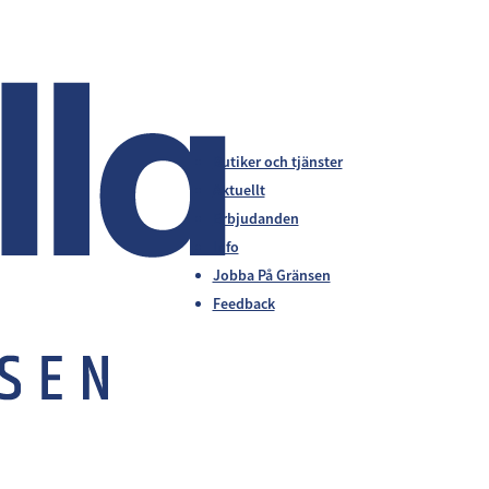
Butiker och tjänster
Aktuellt
Erbjudanden
Info
Jobba På Gränsen
Feedback