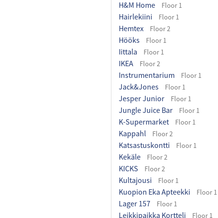
H&M Home
Floor 1
Hairlekiini
Floor 1
Hemtex
Floor 2
Hööks
Floor 1
Iittala
Floor 1
IKEA
Floor 2
Instrumentarium
Floor 1
Jack&Jones
Floor 1
Jesper Junior
Floor 1
Jungle Juice Bar
Floor 1
K-Supermarket
Floor 1
Kappahl
Floor 2
Katsastuskontti
Floor 1
Kekäle
Floor 2
KICKS
Floor 2
Kultajousi
Floor 1
Kuopion Eka Apteekki
Floor 1
Lager 157
Floor 1
Leikkipaikka Kortteli
Floor 1