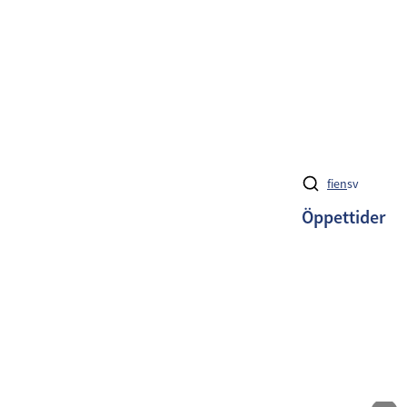
fi
en
sv
Öppettider