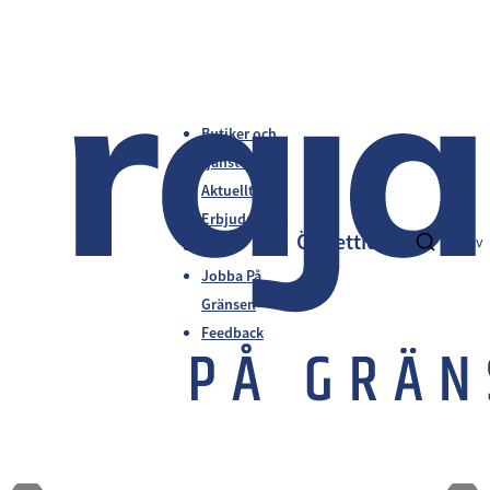
Butiker och
tjänster
Aktuellt
Erbjudanden
Öppettider
fi
en
sv
Info
Jobba På
Gränsen
Feedback