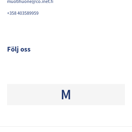
muotihuone@co.inet.fi
+358 403589959
Följ oss
M