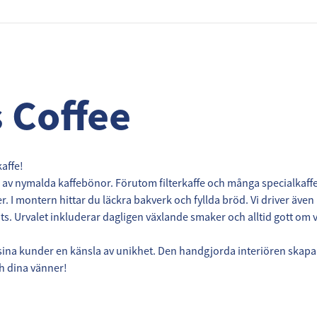
 Coffee
affe!
d av nymalda kaffebönor. Förutom filterkaffe och många specialkaffe h
er. I montern hittar du läckra bakverk och fyllda bröd. Vi driver även
lats. Urvalet inkluderar dagligen växlande smaker och alltid gott om 
sina kunder en känsla av unikhet. Den handgjorda interiören skapar
h dina vänner!