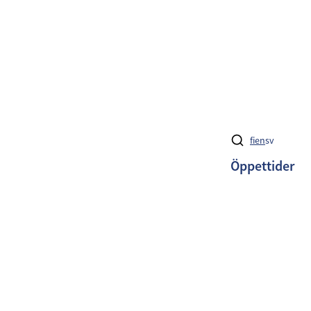
fi
en
sv
Öppettider