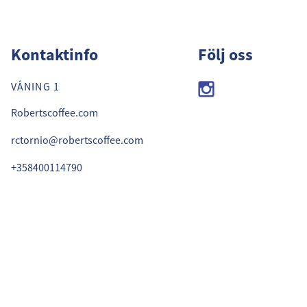
's Coffee
Kontaktinfo
Följ oss
VÅNING 1
Robertscoffee.com
rctornio@robertscoffee.com
+358400114790