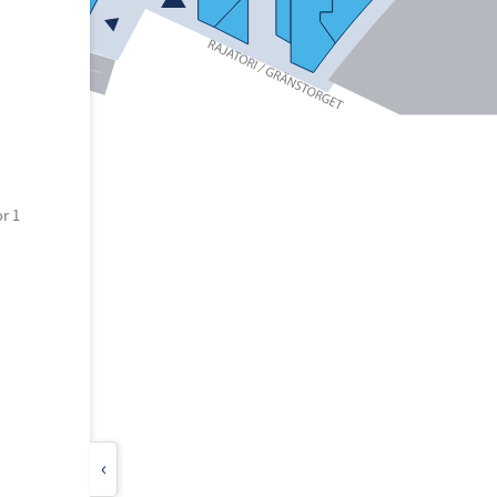
r 1
‹