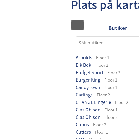
Plats på kar
Butiker
Arnolds
Floor 1
Bik Bok
Floor 2
Budget Sport
Floor 2
Burger King
Floor 1
CandyTown
Floor 1
Carlings
Floor 2
CHANGE Lingerie
Floor 2
Clas Ohlson
Floor 1
Clas Ohlson
Floor 2
Cubus
Floor 2
Cutters
Floor 1