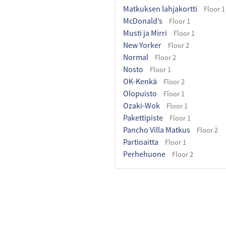
Matkuksen lahjakortti
Floor 1
McDonald’s
Floor 1
Musti ja Mirri
Floor 1
New Yorker
Floor 2
Normal
Floor 2
Nosto
Floor 1
OK-Kenkä
Floor 2
Olopuisto
Floor 1
Ozaki-Wok
Floor 1
Pakettipiste
Floor 1
Pancho Villa Matkus
Floor 2
Partioaitta
Floor 1
Perhehuone
Floor 2
PETRIFUN Store
Floor 2
Picnic
Floor 1
Postin pakettiautomaatti
Floo
QITEA
Floor 1
Rax Pizzabuffet
Floor 1