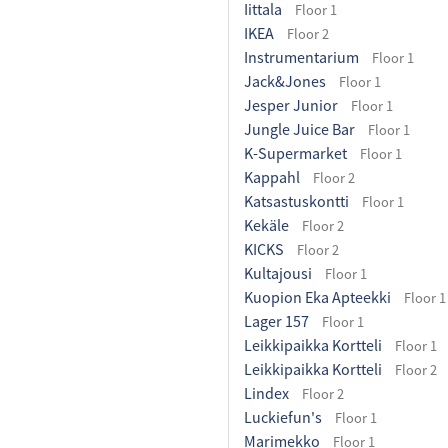
Iittala
Floor 1
IKEA
Floor 2
Instrumentarium
Floor 1
Jack&Jones
Floor 1
Jesper Junior
Floor 1
Jungle Juice Bar
Floor 1
K-Supermarket
Floor 1
Kappahl
Floor 2
Katsastuskontti
Floor 1
Kekäle
Floor 2
KICKS
Floor 2
Kultajousi
Floor 1
Kuopion Eka Apteekki
Floor 1
Lager 157
Floor 1
Leikkipaikka Kortteli
Floor 1
Leikkipaikka Kortteli
Floor 2
Lindex
Floor 2
Luckiefun's
Floor 1
Marimekko
Floor 1