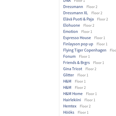
DNA
Floor 1
Dressmann
Floor 2
Dressmann XL
Floor 2
Elävä Puoti & Paja
Floor 2
Elohuone
Floor 2
Emotion
Floor 1
Espresso House
Floor 1
Finlayson pop up
Floor 1
Flying Tiger Copenhagen
Floo
Fonum
Floor 1
Friends & Brgrs
Floor 1
Gina Tricot
Floor 2
Glitter
Floor 1
H&M
Floor 1
H&M
Floor 2
H&M Home
Floor 1
Hairlekiini
Floor 1
Hemtex
Floor 2
Hööks
Floor 1