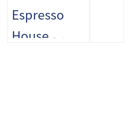
Espresso
House
+
-
⌾
Floor 1
Finlayson
pop up
Floor 1
Flying Tiger
Erbjudanden
Copenhagen