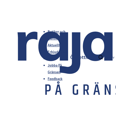
Butiker och
tjänster
Aktuellt
Erbjudanden
Öppettider
fi
en
sv
Info
Jobba På
Gränsen
Feedback