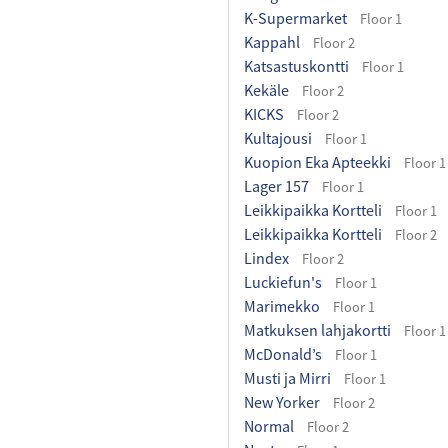
K-Supermarket
Floor 1
Kappahl
Floor 2
Katsastuskontti
Floor 1
Kekäle
Floor 2
KICKS
Floor 2
Kultajousi
Floor 1
Kuopion Eka Apteekki
Floor 1
Lager 157
Floor 1
Leikkipaikka Kortteli
Floor 1
Leikkipaikka Kortteli
Floor 2
Lindex
Floor 2
Luckiefun's
Floor 1
Marimekko
Floor 1
Matkuksen lahjakortti
Floor 1
McDonald’s
Floor 1
Musti ja Mirri
Floor 1
New Yorker
Floor 2
Normal
Floor 2