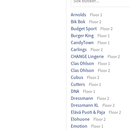
Arnolds
Floor 1
Bik Bok
Floor 2
Budget Sport
Floor 2
Burger King
Floor 1
CandyTown
Floor 1
Carlings
Floor 2
CHANGE Lingerie
Floor 2
Clas Ohlson
Floor 1
Clas Ohlson
Floor 2
Cubus
Floor 2
Cutters
Floor 1
DNA
Floor 1
Dressmann
Floor 2
Dressmann XL
Floor 2
Elävä Puoti & Paja
Floor 2
Elohuone
Floor 2
Emotion
Floor 1