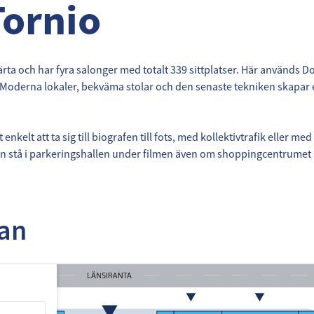
Tornio
järta och har fyra salonger med totalt 339 sittplatser. Här används D
 Moderna lokaler, bekväma stolar och den senaste tekniken skapar e
 enkelt att ta sig till biografen till fots, med kollektivtrafik eller me
en stå i parkeringshallen under filmen även om shoppingcentrumet är
tan