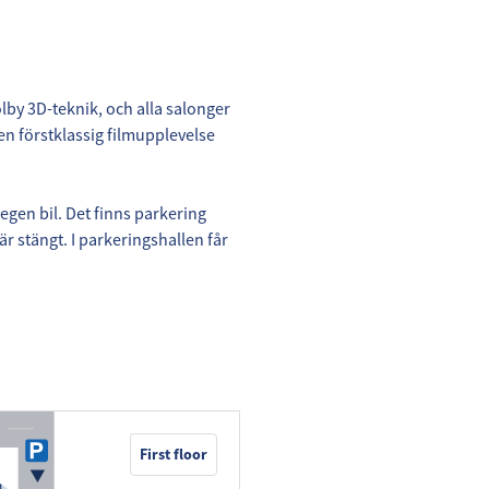
olby 3D-teknik, och alla salonger
n förstklassig filmupplevelse
d egen bil. Det finns parkering
 stängt. I parkeringshallen får
First floor