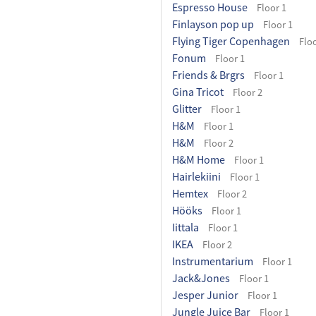
Espresso House
Floor 1
Finlayson pop up
Floor 1
Flying Tiger Copenhagen
Floo
Fonum
Floor 1
Friends & Brgrs
Floor 1
Gina Tricot
Floor 2
Glitter
Floor 1
H&M
Floor 1
H&M
Floor 2
H&M Home
Floor 1
Hairlekiini
Floor 1
Hemtex
Floor 2
Hööks
Floor 1
Iittala
Floor 1
IKEA
Floor 2
Instrumentarium
Floor 1
Jack&Jones
Floor 1
Jesper Junior
Floor 1
Jungle Juice Bar
Floor 1