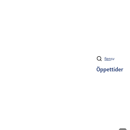
fi
en
sv
Öppettider