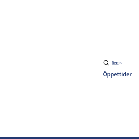
fi
en
sv
Öppettider