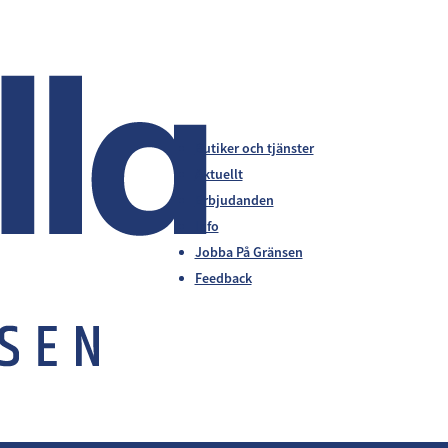
Butiker och tjänster
Aktuellt
Erbjudanden
Info
Jobba På Gränsen
Feedback