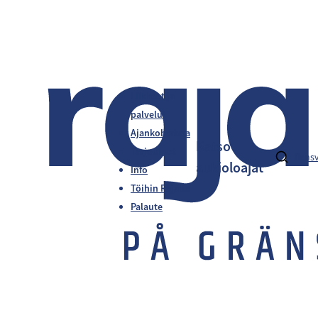
Liikkeet ja
palvelut
Ajankohtaista
Katso
Tarjoukset
fi
en
s
aukioloajat
Info
Töihin Rajalle
Palaute