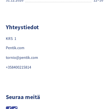
31.12.2026
12–16
Yhteystiedot
KRS 1
Pentik.com
tornio@pentik.com
+358400215814
Seuraa meitä