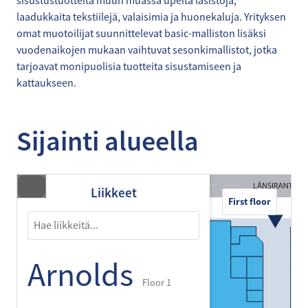
sisustustuotteita muun muassa upeita lasistoja,
laadukkaita tekstiilejä, valaisimia ja huonekaluja. Yrityksen
omat muotoilijat suunnittelevat basic-malliston lisäksi
vuodenaikojen mukaan vaihtuvat sesonkimallistot, jotka
tarjoavat monipuolisia tuotteita sisustamiseen ja
Sijainti alueella
Liikkeet
First floor
Arnolds
Floor 1