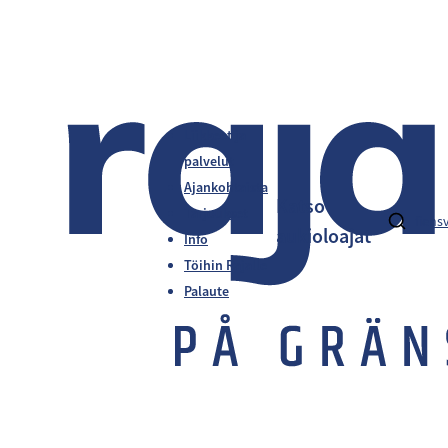
Liikkeet ja
palvelut
Ajankohtaista
Katso
Tarjoukset
fi
en
s
aukioloajat
Info
Töihin Rajalle
Palaute