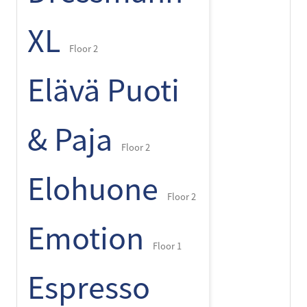
XL
Floor 2
Elävä Puoti
& Paja
Floor 2
Elohuone
Floor 2
Emotion
Floor 1
Espresso
+
-
⌾