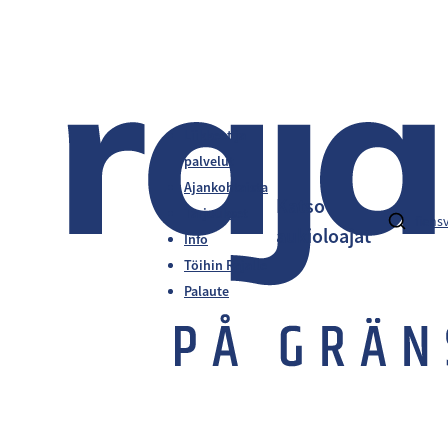
Liikkeet ja
palvelut
Ajankohtaista
Katso
Tarjoukset
fi
en
s
aukioloajat
Info
Töihin Rajalle
Palaute
Alexandria