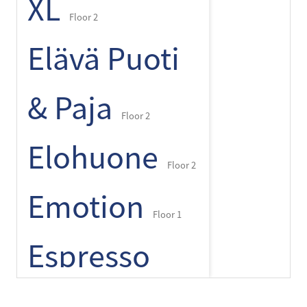
XL
Floor 2
Elävä Puoti
& Paja
Floor 2
Elohuone
Floor 2
Emotion
Floor 1
Espresso
+
-
⌾
House