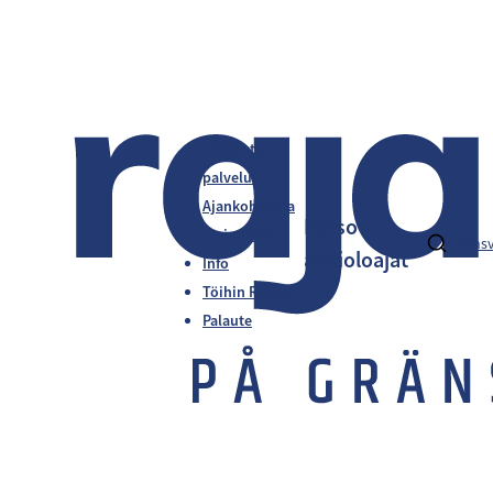
Liikkeet ja
palvelut
Ajankohtaista
Katso
Tarjoukset
fi
en
s
aukioloajat
Info
Töihin Rajalle
Palaute