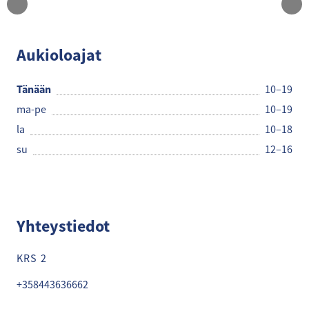
JACK&JONES
Aukioloajat
Tänään
10–19
ma-pe
10–19
la
10–18
su
12–16
Yhteystiedot
KRS 2
+358443636662