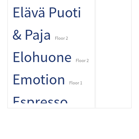
Elävä Puoti
& Paja
Floor 2
Elohuone
Floor 2
Emotion
Floor 1
Espresso
+
-
⌾
House
Floor 1