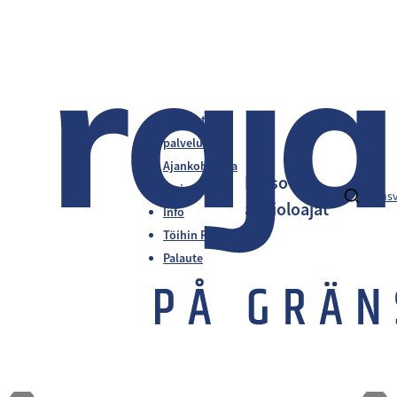
Liikkeet ja
palvelut
Ajankohtaista
Katso
Tarjoukset
fi
en
s
aukioloajat
Info
Töihin Rajalle
Palaute