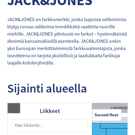
JACK&JONES
JACK&JONES on farkkumerkki, jonka laajoista valikoimista
löytyy runsas valikoima trendikkäitä vaatteita nuorille
miehille. JACK&JONES ydintuote on farkut – hyvännäköistä
denimiä kansainvälisellä asenteella. JACK&JONES onkin
yksi Euroopan merkittävimmistä farkkuvalmistajista, jonka
tavoitteena on tarjota yksilöllisiä ja laadukkaita farkkuja
laajalle kohderyhmälle.
Sijainti alueella
Liikkeet
Second floor