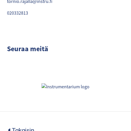
tornio.rajalla@instru.fi
020332813
Seuraa meitä
Takaisin