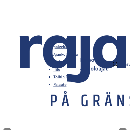
Liikkeet ja
palvelut
Ajankohtaista
Katso
Tarjoukset
fi
en
s
aukioloajat
Info
Töihin Rajalle
Palaute