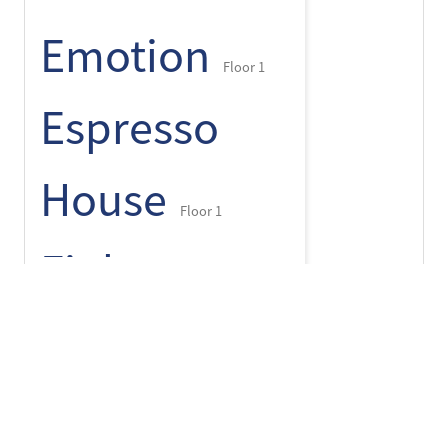
Emotion
Floor 1
Espresso
House
Floor 1
+
-
⌾
Finlayson
pop up
Floor 1
Flying Tiger