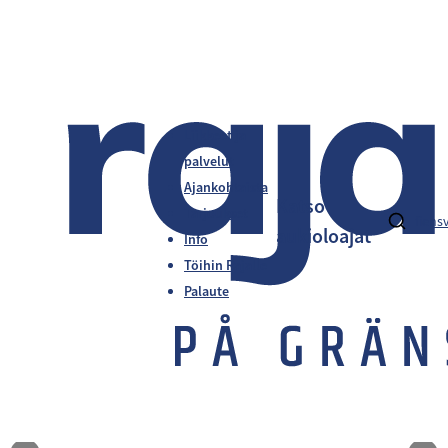
Liikkeet ja
palvelut
Ajankohtaista
Katso
Tarjoukset
fi
en
s
aukioloajat
Info
Töihin Rajalle
Palaute