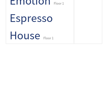
Emotion
Floor 1
Espresso
House
+
-
⌾
Floor 1
Finlayson
pop up
Floor 1
Flying Tiger
Tarjoukset
Copenhagen