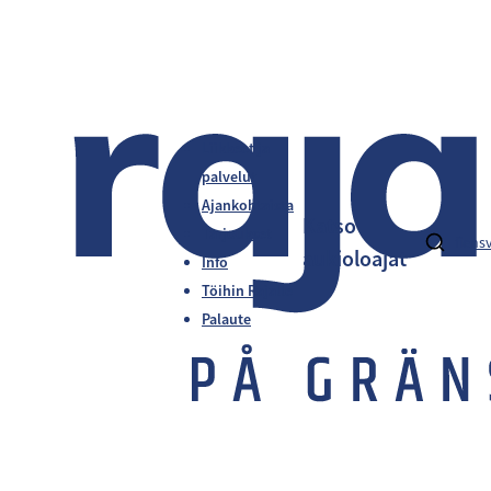
Liikkeet ja
palvelut
Ajankohtaista
Katso
Tarjoukset
fi
en
s
aukioloajat
Info
Töihin Rajalle
Palaute