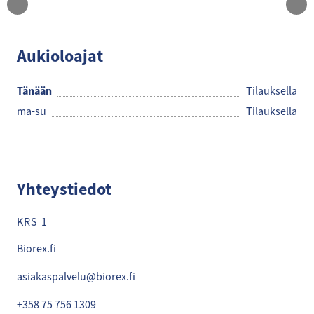
BioRex Tornio
Aukioloajat
Tänään
Tilauksella
ma-su
Tilauksella
Yhteystiedot
KRS 1
Biorex.fi
asiakaspalvelu@biorex.fi
+358 75 756 1309