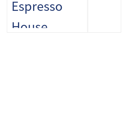
Espresso
+
-
⌾
House
Floor 1
Finlayson
pop up
Floor 1
Flying Tiger
Tarjoukset
Copenhagen
Floor 1
Tarjouksia ei löytynyt