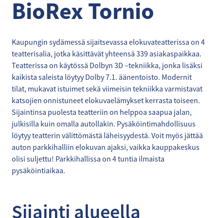
BioRex Tornio
Kaupungin sydämessä sijaitsevassa elokuvateatterissa on 4
teatterisalia, jotka käsittävät yhteensä 339 asiakaspaikkaa.
Teatterissa on käytössä Dolbyn 3D –tekniikka, jonka lisäksi
kaikista saleista löytyy Dolby 7.1. äänentoisto. Modernit
tilat, mukavat istuimet sekä viimeisin tekniikka varmistavat
katsojien onnistuneet elokuvaelämykset kerrasta toiseen.
Sijaintinsa puolesta teatteriin on helppoa saapua jalan,
julkisilla kuin omalla autollakin. Pysäköintimahdollisuus
löytyy teatterin välittömästä läheisyydestä. Voit myös jättää
auton parkkihalliin elokuvan ajaksi, vaikka kauppakeskus
olisi suljettu! Parkkihallissa on 4 tuntia ilmaista
pysäköintiaikaa.
Sijainti alueella