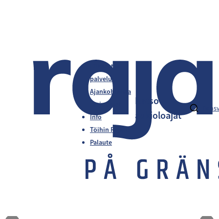
Liikkeet ja
palvelut
Ajankohtaista
Katso
Tarjoukset
fi
en
s
aukioloajat
Info
Töihin Rajalle
Palaute