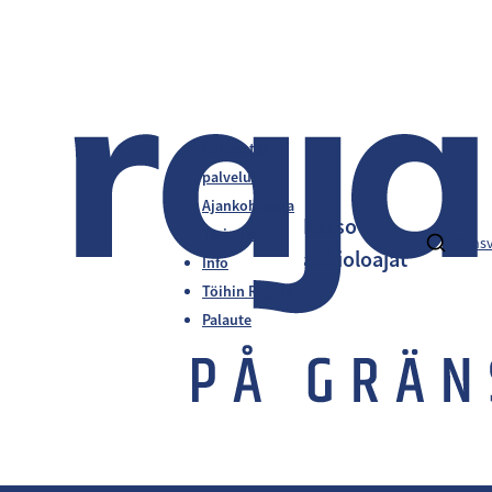
Liikkeet ja
palvelut
Ajankohtaista
Katso
Tarjoukset
fi
en
s
aukioloajat
Info
Töihin Rajalle
Palaute