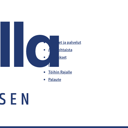
Liikkeet ja palvelut
Ajankohtaista
Tarjoukset
Info
Töihin Rajalle
Palaute