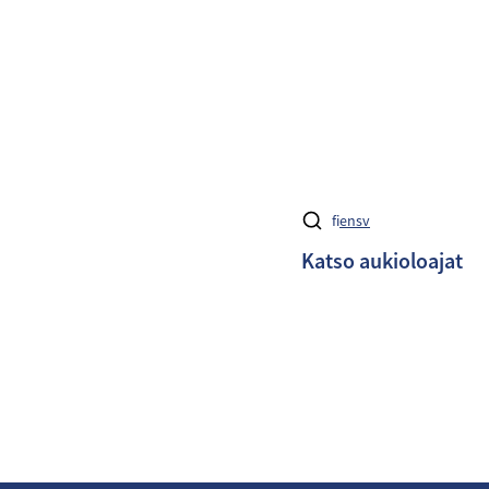
fi
en
sv
Katso aukioloajat